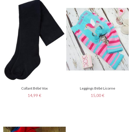
Collant Bébé Vox
Leggings Bébé Licorne
Prix
Prix
14,99 €
15,00 €