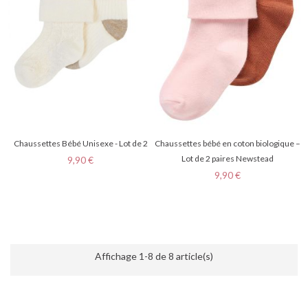
Chaussettes Bébé Unisexe - Lot de 2
Chaussettes bébé en coton biologique –
Prix
Lot de 2 paires Newstead
9,90 €
Prix
9,90 €
Affichage 1-8 de 8 article(s)