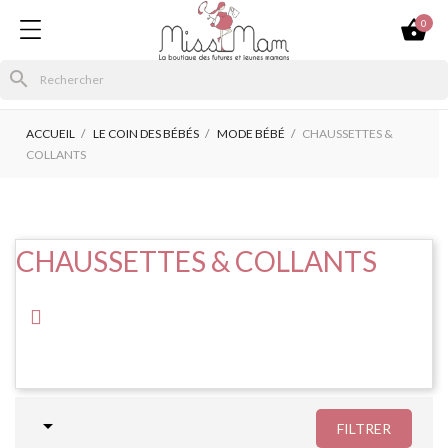

0
search
ACCUEIL
LE COIN DES BÉBÉS
MODE BÉBÉ
CHAUSSETTES &
COLLANTS
CHAUSSETTES & COLLANTS

FILTRER