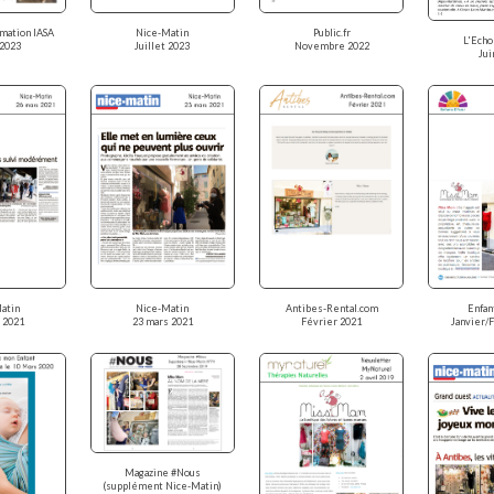
Public.fr
rmation IASA
Nice-Matin
L'Ech
Novembre 2022
 2023
Juillet 2023
Jui
Antibes-Rental.com
atin
Nice-Matin
Enfan
Février 2021
 2021
23 mars 2021
Janvier/
Magazine #Nous
(supplément Nice-Matin)