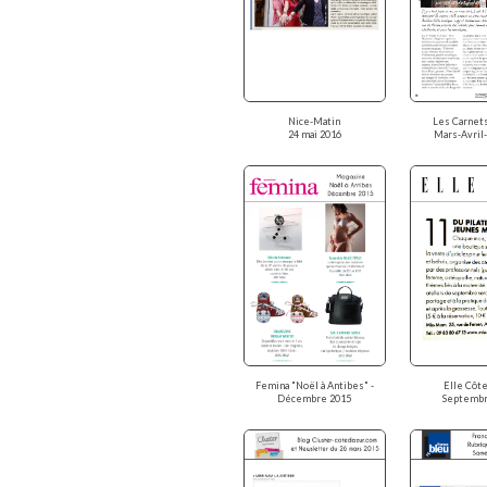
Nice-Matin
Les Carnets
24 mai 2016
Mars-Avril
Femina "Noël à Antibes" -
Elle Côte
Décembre 2015
Septembr