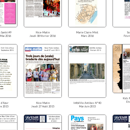
 Santé #9
Nice-Matin
Marie Claire Méd.
So
-Mai 2016
Jeudi 18 février 2016
Mars 2016
Févr
Kids 
Et
 d'Azur
Nice Matin
InfoVille Antibes N°40
e 2015
Jeudi 27 Août 2015
Mai-Juin 2015