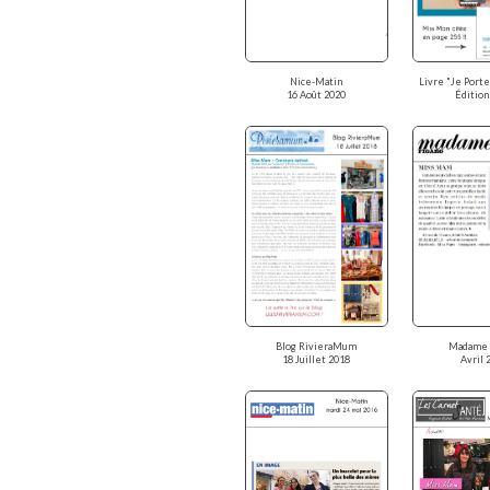
Nice-Matin
Livre "Je Port
16 Août 2020
Édition
Blog RivieraMum
Madame 
18 Juillet 2018
Avril 