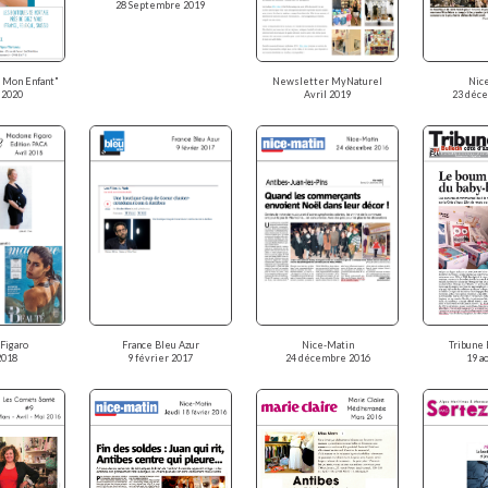
28 Septembre 2019
e Mon Enfant"
Newsletter MyNaturel
Nic
 2020
Avril 2019
23 déc
Figaro
France Bleu Azur
Nice-Matin
Tribune 
2018
9 février 2017
24 décembre 2016
19 a