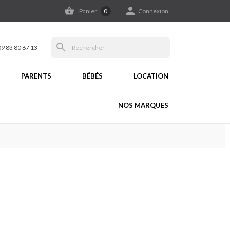


Panier
0
Connexion
search
09 83 80 67 13
PARENTS
BÉBÉS
LOCATION
NOS MARQUES