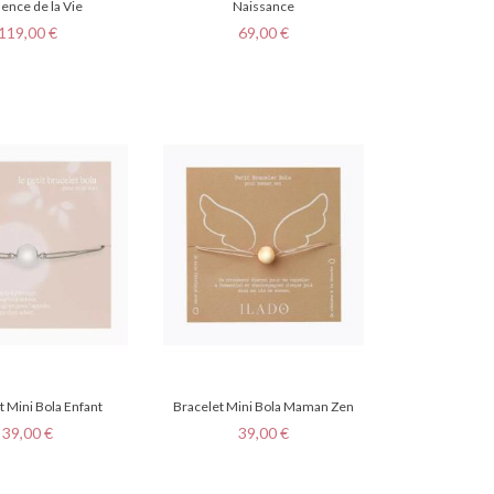
sence de la Vie
Naissance
Prix
Prix
119,00 €
69,00 €
t Mini Bola Enfant
Bracelet Mini Bola Maman Zen
Prix
Prix
39,00 €
39,00 €