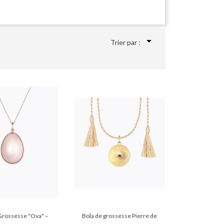

Trier par :
Grossesse "Ova" –
Bola de grossesse Pierre de