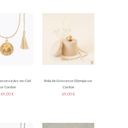
ossesse Arc-en-Ciel
Bola de Grossesse Olympia sur
sur Cordon
Cordon
Prix
Prix
69,00 €
69,00 €