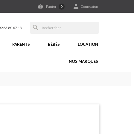


Panier
0
Connexion
search
09 83 80 67 13
PARENTS
BÉBÉS
LOCATION
NOS MARQUES