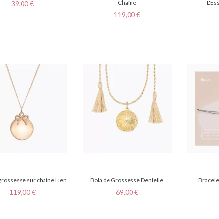
Prix
Chaîne
L'Es
39,00 €
Prix
119,00 €
grossesse sur chaîne Lien
Bola de Grossesse Dentelle
Bracele
Prix
Prix
119,00 €
69,00 €