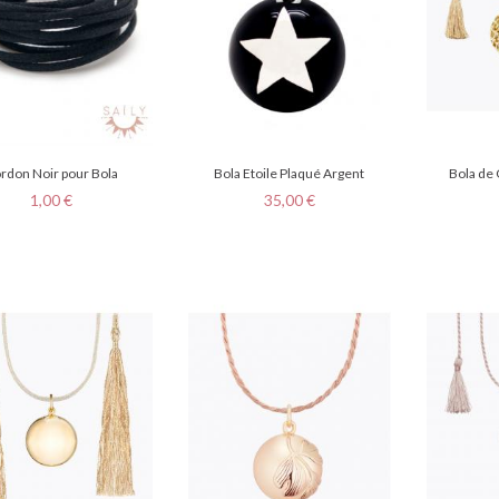
rdon Noir pour Bola
Bola Etoile Plaqué Argent
Bola de
Prix
Prix
1,00 €
35,00 €