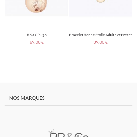
Bola Ginkgo
Bracelet Bonne Etoile Adulte et Enfant
Prix
Prix
69,00 €
39,00 €
NOS MARQUES