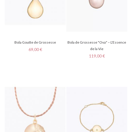
Bola Goutte de Grossesse
Bola de Grossesse "Ova" – L'Essence
Prix
de la Vie
69,00 €
Prix
119,00 €