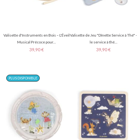
Valisette d'Instruments en Bois – L'Éveil
Valisette de Jeu "Dînette Service à Thé" -
Musical Précoce pour...
le service à thé...
Prix
Prix
39,90 €
39,90 €
PLUS DISPONIBLE