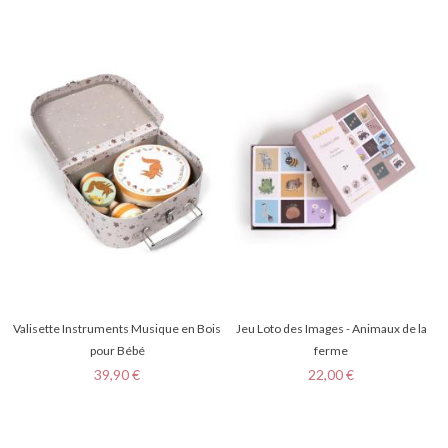
Valisette Instruments Musique en Bois
Jeu Loto des Images - Animaux de la
pour Bébé
ferme
Prix
Prix
39,90 €
22,00 €