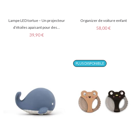
Lampe LED tortue – Un projecteur
Organizer de voiture enfant
d’étoiles apaisant pour des...
Prix
58,00 €
Prix
39,90 €
PLUS DISPONIBLE