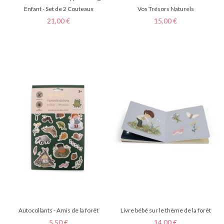
Enfant - Set de 2 Couteaux
Vos Trésors Naturels
Prix
Prix
21,00 €
15,00 €
Autocollants - Amis de la forêt
Livre bébé sur le thème de la forêt
Prix
Prix
5,50 €
14,00 €