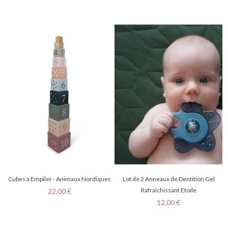
Cubes à Empiler - Animaux Nordiques
Lot de 2 Anneaux de Dentition Gel
Prix
Rafraîchissant Etoile
22,00 €
Prix
12,00 €