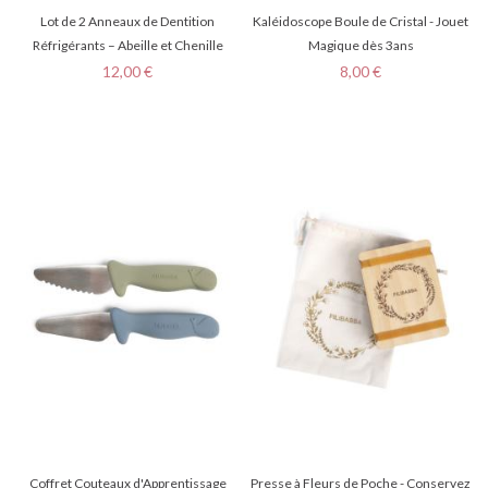
Lot de 2 Anneaux de Dentition
Kaléidoscope Boule de Cristal - Jouet
Réfrigérants – Abeille et Chenille
Magique dès 3ans
Prix
Prix
12,00 €
8,00 €
Coffret Couteaux d'Apprentissage
Presse à Fleurs de Poche - Conservez