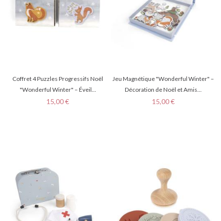
Coffret 4 Puzzles Progressifs Noël
Jeu Magnétique "Wonderful Winter" –
"Wonderful Winter" – Éveil...
Décoration de Noël et Amis...
Prix
Prix
15,00 €
15,00 €