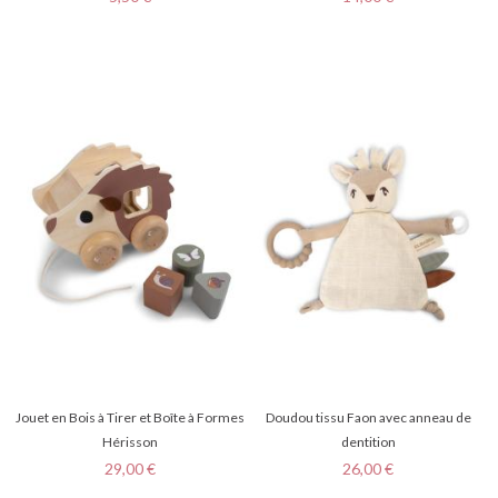
Jouet en Bois à Tirer et Boîte à Formes
Doudou tissu Faon avec anneau de
Hérisson
dentition
Prix
Prix
29,00 €
26,00 €