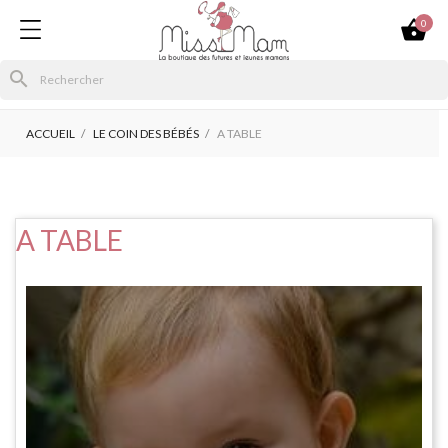

0
search
ACCUEIL
LE COIN DES BÉBÉS
A TABLE
A TABLE