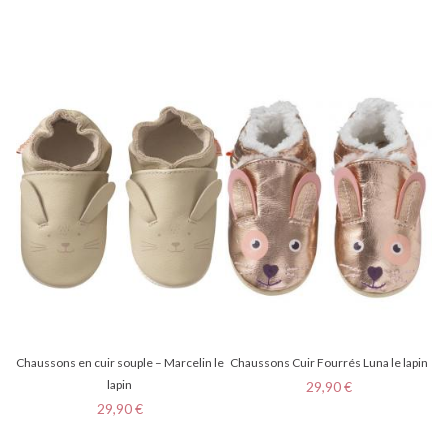
Chaussons en cuir souple – Marcelin le
Chaussons Cuir Fourrés Luna le lapin
lapin
Prix
29,90 €
Prix
29,90 €