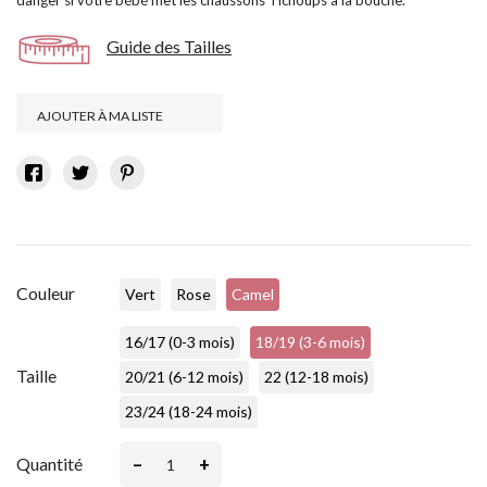
danger si votre bébé met les chaussons Tichoups à la bouche.
Guide des Tailles
AJOUTER À MA LISTE
Couleur
Vert
Rose
Camel
16/17 (0-3 mois)
18/19 (3-6 mois)
Taille
20/21 (6-12 mois)
22 (12-18 mois)
23/24 (18-24 mois)
–
+
Quantité