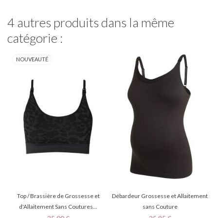
4 autres produits dans la même
catégorie :
NOUVEAUTÉ
Top / Brassière de Grossesse et
Débardeur Grossesse et Allaitement
d'Allaitement Sans Coutures...
sans Couture
Prix
Prix