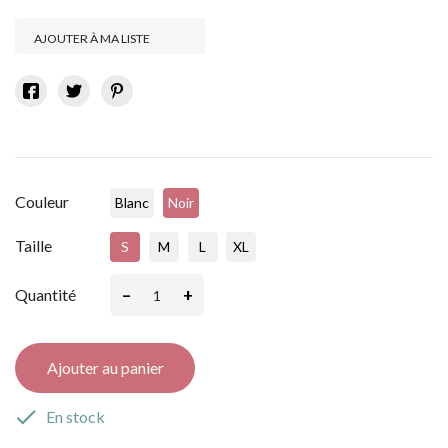
AJOUTER À MA LISTE
Couleur
Blanc
Noir
Taille
S
M
L
XL
–
+
Quantité
Ajouter au panier

En stock