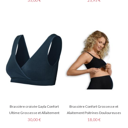
35,00 €
25,95 €
Brassière croisée Gayla Confort
Brassière Confort Grossesse et
Ultime Grossesse et Allaitement
Alaitement Poitrines Douloureuses
Prix
Prix
30,00 €
18,00 €