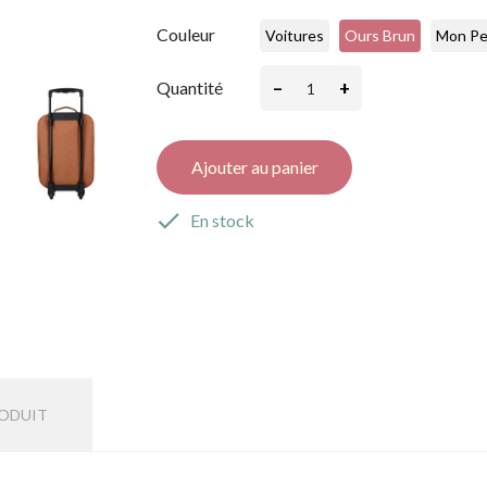
Couleur
Voitures
Ours Brun
Mon Pe
–
+
Quantité
Ajouter au panier

En stock
RODUIT