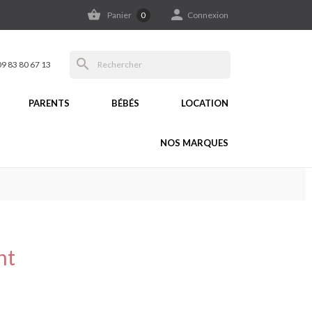


Panier
0
Connexion
search
09 83 80 67 13
PARENTS
BÉBÉS
LOCATION
NOS MARQUES
nt