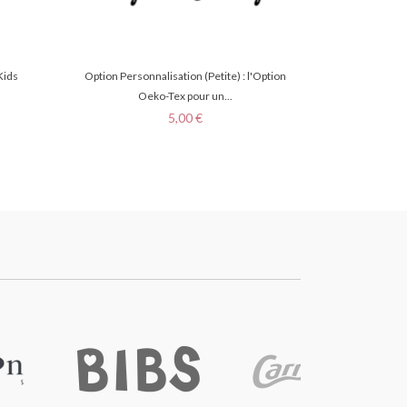
Kids
Option Personnalisation (Petite) : l'Option
Oeko-Tex pour un...
Prix
5,00 €