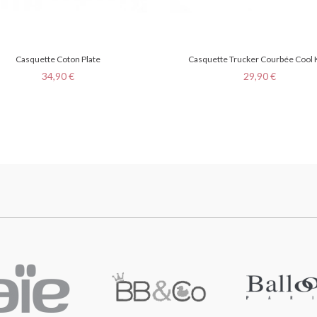
Casquette Coton Plate
Casquette Trucker Courbée Cool 
Prix
Prix
34,90 €
29,90 €