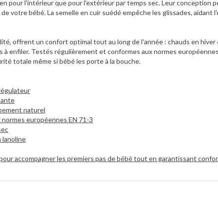
en pour l'intérieur que pour l'extérieur par temps sec. Leur conception p
e votre bébé. La semelle en cuir suédé empêche les glissades, aidant l'
té, offrent un confort optimal tout au long de l'année : chauds en hiver e
les à enfiler. Testés régulièrement et conformes aux normes européennes,
rité totale même si bébé les porte à la bouche.
régulateur
pante
ppement naturel
ux normes européennes EN 71-3
sec
a lanoline
pour accompagner les premiers pas de bébé tout en garantissant confort