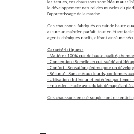
les tenues, ces chaussons sont idéaux aussi bi
le développement naturel des muscles du pied d
l'apprentissage de la marche.
Ces chaussons, fabriqués en cuir de haute quali
assure un maintien parfait, tout en étant faci
agents chimiques nocifs, offrant ainsi une sécu
Caract
é
ristiques :
- Matière : 100% cuir de haute qualité, thermo
- Conception : Semelle en cuir suédé antidéra
- Confort : Sensation pied-nu pour un dévelo
- Sécurité : Sans métaux lourds, conformes a
- Utilisation : Intérieur et extérieur par temps 
- Entretien : Facile avec du lait démaquillant à l
Ces chaussons en cuir souple sont essentiels 