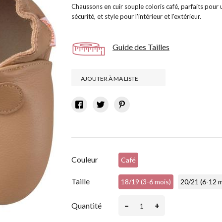
Chaussons en cuir souple coloris café, parfaits pou
sécurité, et style pour l'intérieur et l'extérieur.
Guide des Tailles
AJOUTER À MA LISTE
Couleur
Café
Taille
18/19 (3-6 mois)
20/21 (6-12 m
–
+
Quantité