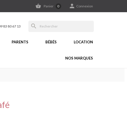


Panier
0
Connexion
search
09 83 80 67 13
PARENTS
BÉBÉS
LOCATION
NOS MARQUES
afé