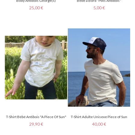
Body Antibois George(s)
Bébé à Bord "Ptits Antibois"
Prix
Prix
25,00 €
5,00 €
T-Shirt Bébé Antibois "A Piece Of Sun"
T-Shirt Adulte Unisexe Piece of Sun
Prix
Prix
29,90 €
40,00 €