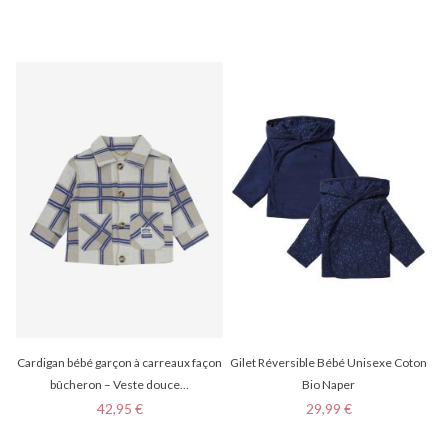
Cardigan bébé garçon à carreaux façon
Gilet Réversible Bébé Unisexe Coton
bûcheron – Veste douce...
Bio Naper
Prix
Prix
42,95 €
29,99 €