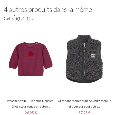
4 autres produits dans la même
catégorie :
Sweat bébé fille Tullahoma Noppies –
Gilet sans manches bébé Sialk : chaleur
Gros cœur rouge en coton...
et douceur pour votre...
Prix
Prix
26,95 €
37,95 €