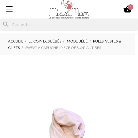

0
search
ACCUEIL
LE COIN DES BÉBÉS
MODE BÉBÉ
PULLS, VESTES &
GILETS
SWEAT À CAPUCHE "PIECE OF SUN" ANTIBES