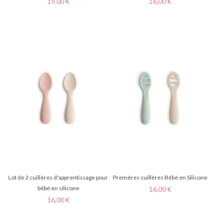
Prix
Prix
19,00 €
16,00 €
Lot de 2 cuillères d'apprentissage pour
Premères cuillères Bébé en Silicone
bébé en silicone
Prix
16,00 €
Prix
16,00 €