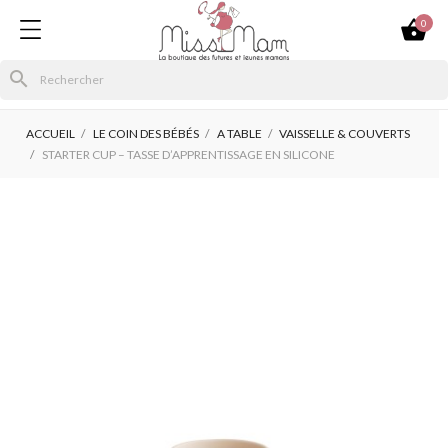

0
search
ACCUEIL
LE COIN DES BÉBÉS
A TABLE
VAISSELLE & COUVERTS
STARTER CUP – TASSE D’APPRENTISSAGE EN SILICONE