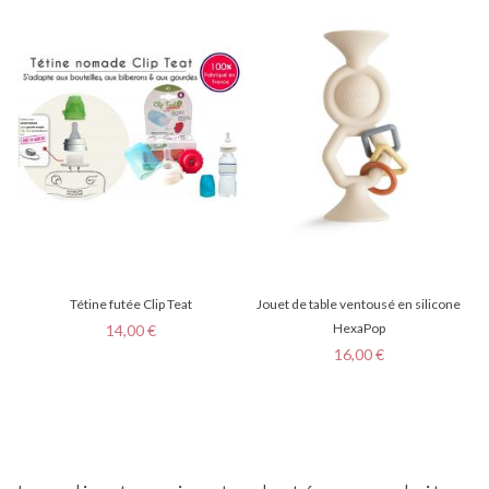
Tétine futée Clip Teat
Jouet de table ventousé en silicone
Prix
HexaPop
14,00 €
Prix
16,00 €