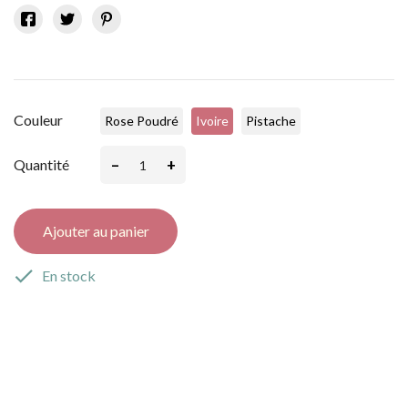
Couleur
Rose Poudré
Ivoire
Pistache
–
+
Quantité
Ajouter au panier

En stock