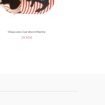
Chaussons Cuir Ancre Marine
Prix
29,90 €