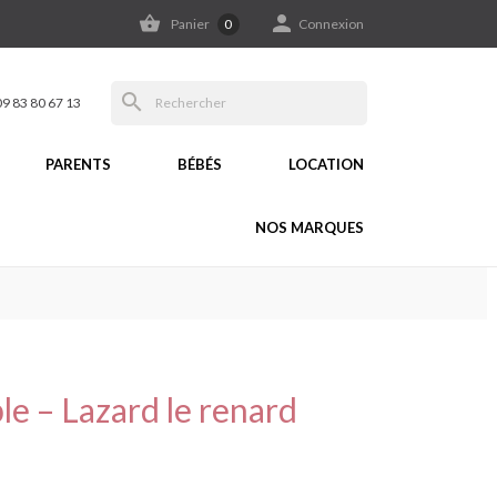


Panier
0
Connexion
search
09 83 80 67 13
PARENTS
BÉBÉS
LOCATION
NOS MARQUES
le – Lazard le renard