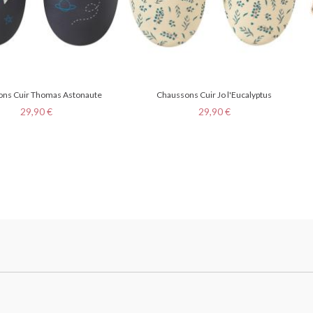
ns Cuir Thomas Astonaute
Chaussons Cuir Jo l'Eucalyptus
Prix
Prix
29,90 €
29,90 €