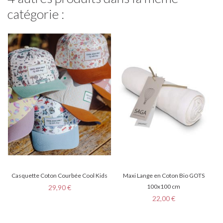
catégorie :
Casquette Coton Courbée Cool Kids
Maxi Lange en Coton Bio GOTS
Prix
100x100 cm
29,90 €
Prix
22,00 €