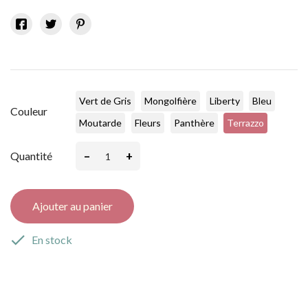
Vert de Gris
Mongolfière
Liberty
Bleu
Couleur
Moutarde
Fleurs
Panthère
Terrazzo
–
+
Quantité
Ajouter au panier

En stock