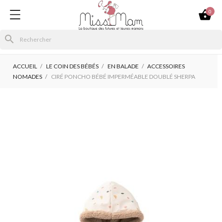

0
search
ACCUEIL
LE COIN DES BÉBÉS
EN BALADE
ACCESSOIRES
NOMADES
CIRÉ PONCHO BÉBÉ IMPERMÉABLE DOUBLÉ SHERPA