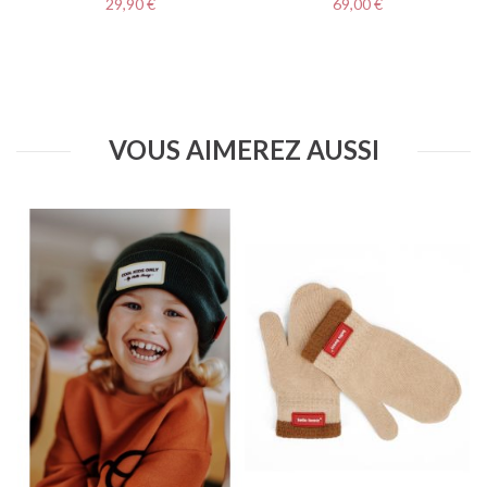
Prix
Prix
29,90 €
69,00 €
VOUS AIMEREZ AUSSI