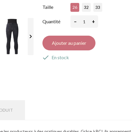
Taille
26
32
33
–
+
Quantité

Ajouter au panier

En stock
RODUIT
e les producteurs à des pratiques durables. Grâce à BCI, ils apprennent p