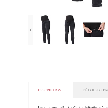

DESCRIPTION
DÉTAILS DU P
Le programme « Better Cotton Initiative » form