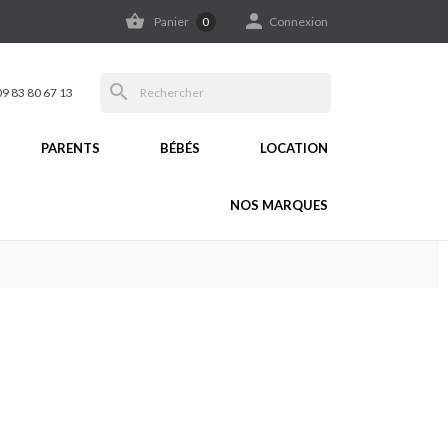


Panier
0
Connexion
search
09 83 80 67 13
PARENTS
BÉBÉS
LOCATION
NOS MARQUES